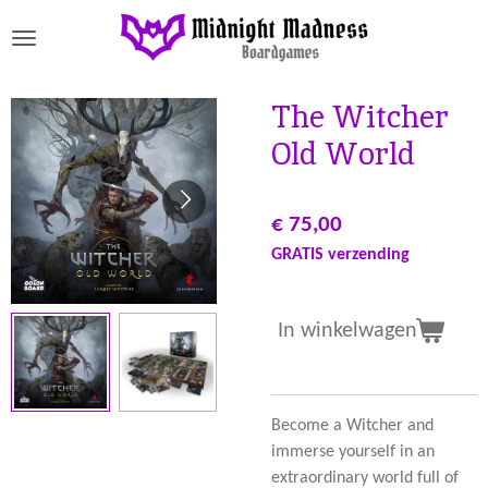
Ga
direct
naar
de
The Witcher
hoofdinhoud
Old World
€ 75,00
GRATIS verzending
In winkelwagen
Become a Witcher and
immerse yourself in an
extraordinary world full of