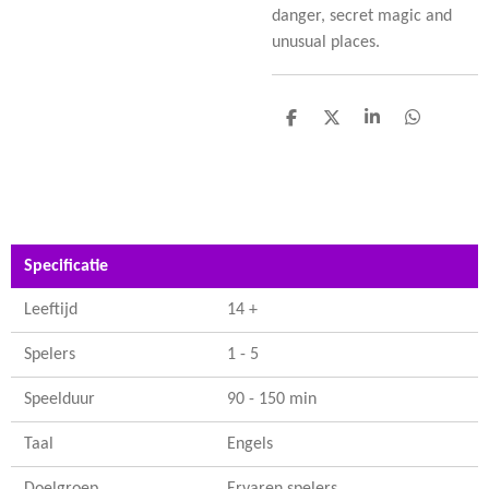
danger, secret magic and
unusual places.
D
D
S
D
e
e
h
e
l
e
a
l
e
l
r
e
n
e
n
Specificatie
Leeftijd
14 +
Spelers
1 - 5
Speelduur
90 - 150 min
Taal
Engels
Doelgroep
Ervaren spelers