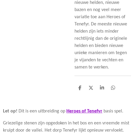
nieuwe helden, nieuwe
bazen en nog veel meer
variatie toe aan Heroes of
Tenefyr. De meeste nieuwe
helden zijn iets minder
rechtlijnig dan de originele
helden en bieden nieuwe
unieke manieren om tegen
je vijanden te vechten en
samen te werken.
D
D
S
D
e
e
h
e
l
e
a
l
e
l
r
e
n
e
n
Let op!
Dit is een uitbreiding op
Heroes of Tenefyr
basis spel.
Griezelige stenen zijn opgedoken in het bos en een vreemde mist
kruipt door de vallei. Het dorp Tenefyr lijkt opnieuw vervloekt.