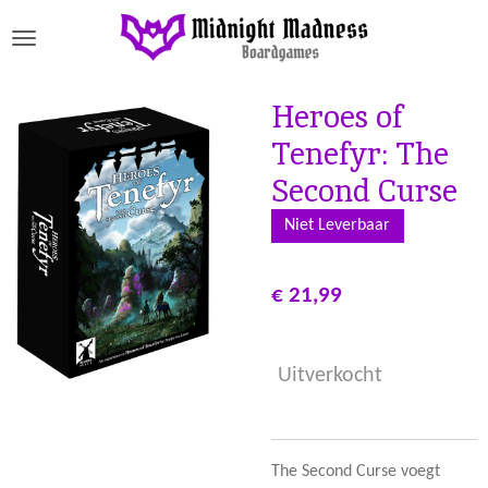
Ga
direct
naar
de
Heroes of
hoofdinhoud
Tenefyr: The
Second Curse
Niet Leverbaar
€ 21,99
Uitverkocht
The Second Curse voegt