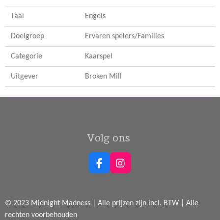
Taal
Engels
Doelgroep
Ervaren spelers/Families
Categorie
Kaarspel
Uitgever
Broken Mill
Volg ons
F
I
a
n
c
s
e
t
© 2023 Midnight Madness | Alle prijzen zijn incl. BTW | Alle
b
a
o
g
rechten voorbehouden