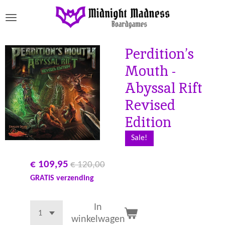
Ga
direct
naar
de
Perdition’s
hoofdinhoud
Mouth -
Abyssal Rift
Revised
Edition
Sale!
€ 109,95
€ 120,00
GRATIS verzending
In
winkelwagen