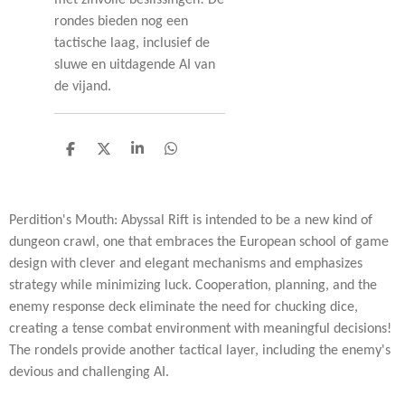
met zinvolle beslissingen! De
rondes bieden nog een
tactische laag, inclusief de
sluwe en uitdagende AI van
de vijand.
D
D
S
D
e
e
h
e
l
e
a
l
e
l
r
e
n
e
n
Perdition's Mouth: Abyssal Rift is intended to be a new kind of
dungeon crawl, one that embraces the European school of game
design with clever and elegant mechanisms and emphasizes
strategy while minimizing luck. Cooperation, planning, and the
enemy response deck eliminate the need for chucking dice,
creating a tense combat environment with meaningful decisions!
The rondels provide another tactical layer, including the enemy's
devious and challenging AI.