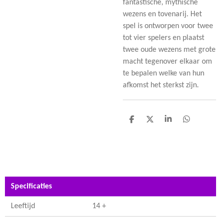
fantastische, mythische
wezens en tovenarij. Het
spel is ontworpen voor twee
tot vier spelers en plaatst
twee oude wezens met grote
macht tegenover elkaar om
te bepalen welke van hun
afkomst het sterkst zijn.
D
D
S
D
e
e
h
e
l
e
a
l
e
l
r
e
n
e
n
Specificaties
Leeftijd
14 +