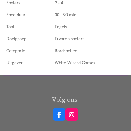
Spelers
2 - 4
Speelduur
30 - 90 min
Taal
Engels
Doelgroep
Ervaren spelers
Categorie
Bordspellen
Uitgever
White Wizard Games
Volg ons
F
I
a
n
c
s