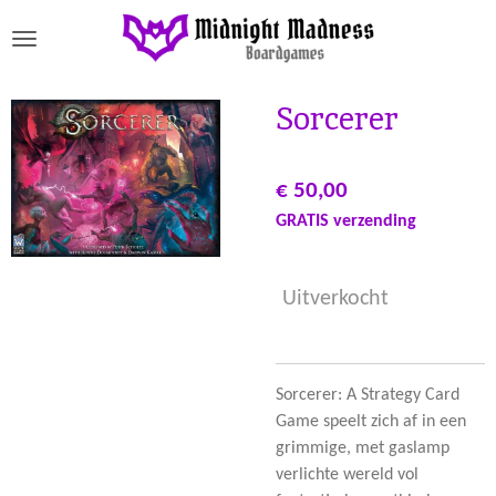
Ga
direct
naar
de
Sorcerer
hoofdinhoud
€ 50,00
GRATIS verzending
Uitverkocht
Sorcerer: A Strategy Card
Game speelt zich af in een
grimmige, met gaslamp
verlichte wereld vol