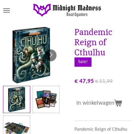
Ga
direct
naar
de
Pandemic
hoofdinhoud
Reign of
Cthulhu
Sale!
€ 47,95
€ 51,99
In winkelwagen
Pandemic Reign of Cthulhu