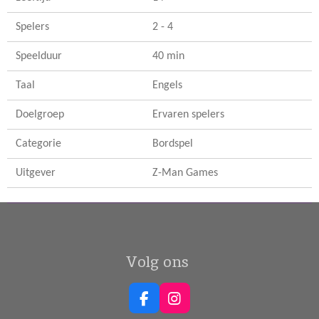
Spelers
2 - 4
Speelduur
40 min
Taal
Engels
Doelgroep
Ervaren spelers
Categorie
Bordspel
Uitgever
Z-Man Games
Volg ons
F
I
a
n