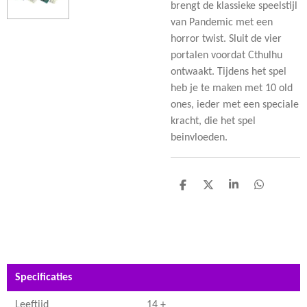
brengt de klassieke speelstijl
van Pandemic met een
horror twist. Sluit de vier
portalen voordat Cthulhu
ontwaakt. Tijdens het spel
heb je te maken met 10 old
ones, ieder met een speciale
kracht, die het spel
beinvloeden.
D
D
S
D
e
e
h
e
l
e
a
l
e
l
r
e
n
e
n
Specificaties
Leeftijd
14 +