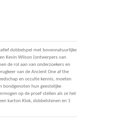
eratief dobbelspel met bovennatuurlijke
s en Kevin Wilson (ontwerpers van
en de rol aan van onderzoekers en
erugkeer van de Ancient One af the
edschap en occulte kennis, moeten
 bondgenoten hun geestelijke
rmogen op de proef stellen als ze het
een karton Klok, dobbelstenen en 1