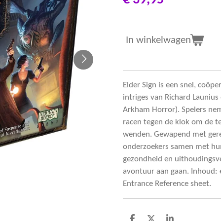
€ 39,95
In winkelwagen
Elder Sign is een snel, coöp
intriges van Richard Launiu
Arkham Horror). Spelers nem
racen tegen de klok om de t
wenden. Gewapend met gere
onderzoekers samen met hun
gezondheid en uithoudingsve
avontuur aan gaan. Inhoud: 
Entrance Reference sheet.